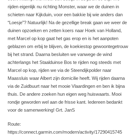
rijden eigenlijk nu richting Monster, waar we de duinen in
schieten naar Kijkduin, voor een bakkie bij wie anders dan
“Loesje”? Natuurlijk! Na de gezellige break gaan we weer de
duinen opzoeken en zetten koers naar Hoek van Holland,
met Marcel op kop gaat het gas erop en is het aanpoten
geblazen om erbij te blijven, de koekiestop gewoontegetrouw
bij het strand. Daarna besluiten we vanwege de wind
achterlangs het Staalduinse Bos te rijden nog steeds met
Marcel op kop, rijden we via de Steendijkpolder naar
Maassluis waar Albert zijn domicilie heeft. Wij rijden daarna
via de Zuidbuurt naar het mooie Vlaardingen en ben ik bijna
thuis. De andere zoeken hun eigen weg huiswaarts. Mooi
rondje geworden wel aan de frisse kant. Iedereen bedankt
voor de samenwerking! Grt. JanS
Route:
https://connect.garmin.com/modern/activity/17290415745