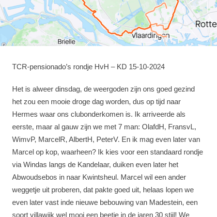
TCR-pensionado’s rondje HvH – KD 15-10-2024
Het is alweer dinsdag, de weergoden zijn ons goed gezind
het zou een mooie droge dag worden, dus op tijd naar
Hermes waar ons clubonderkomen is. Ik arriveerde als
eerste, maar al gauw zijn we met 7 man: OlafdH, FransvL,
WimvP, MarcelR, AlbertH, PeterV. En ik mag even later van
Marcel op kop, waarheen? Ik kies voor een standaard rondje
via Windas langs de Kandelaar, duiken even later het
Abwoudsebos in naar Kwintsheul. Marcel wil een ander
weggetje uit proberen, dat pakte goed uit, helaas lopen we
even later vast inde nieuwe bebouwing van Madestein, een
soort villawijk wel mooi een beetje in de jaren 30 stijl! We