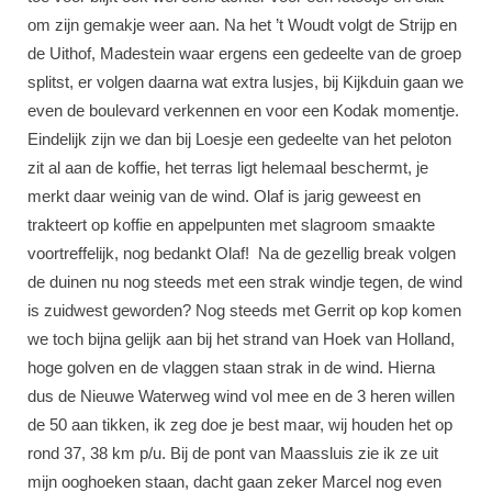
om zijn gemakje weer aan. Na het ’t Woudt volgt de Strijp en
de Uithof, Madestein waar ergens een gedeelte van de groep
splitst, er volgen daarna wat extra lusjes, bij Kijkduin gaan we
even de boulevard verkennen en voor een Kodak momentje.
Eindelijk zijn we dan bij Loesje een gedeelte van het peloton
zit al aan de koffie, het terras ligt helemaal beschermt, je
merkt daar weinig van de wind. Olaf is jarig geweest en
trakteert op koffie en appelpunten met slagroom smaakte
voortreffelijk, nog bedankt Olaf! Na de gezellig break volgen
de duinen nu nog steeds met een strak windje tegen, de wind
is zuidwest geworden? Nog steeds met Gerrit op kop komen
we toch bijna gelijk aan bij het strand van Hoek van Holland,
hoge golven en de vlaggen staan strak in de wind. Hierna
dus de Nieuwe Waterweg wind vol mee en de 3 heren willen
de 50 aan tikken, ik zeg doe je best maar, wij houden het op
rond 37, 38 km p/u. Bij de pont van Maassluis zie ik ze uit
mijn ooghoeken staan, dacht gaan zeker Marcel nog even