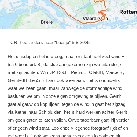
TCR- heel anders naar “Loesje” 5-8-2025
Het dinsdag en het is droog, maar er staat heel veel wind +-
5 á 6 beaufort. Bij de club aangekomen zijn we uiteindelijk
met zijn achten: WimvP, RobH, PietvdE, OlafdH, MarcelR,
GerritvdH, LeoS ik haak ook weer aan. Het is onduidelijk
waar we heen gaan, maar vanwege de stormachtige wind,
basluiten we om in onze eigen omgeving te blijven. Gerrit
gaat al gauw op kop rijden, tegen de wind in gaat het zigzag
via Kethel naar Schipluiden, het is hard werken achter Gerrit
om geen gaten te laten vallen. Onverstoorbaar gaat hij verder
of er geen wind staat, Leo onze vliegende fotograaf rijdt af en
toe voor blijft ook wel eens achter voor een fotootje en sluit