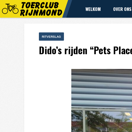
WELKOM
OVER ONS
RITVERSLAG
Dido’s rijden “Pets Pla