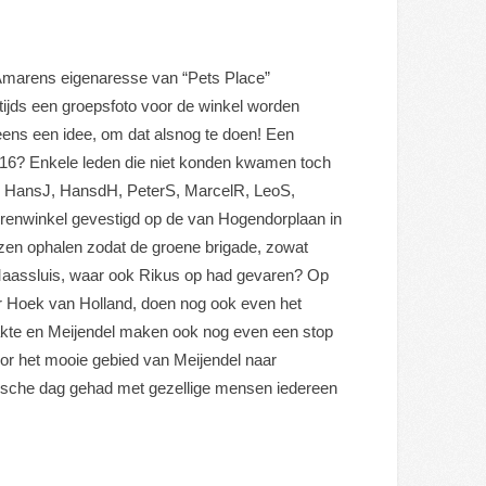
, Amarens eigenaresse van “Pets Place”
ijds een groepsfoto voor de winkel worden
eens een idee, om dat alsnog te doen! Een
 16? Enkele leden die niet konden kwamen toch
dH, HansJ, HansdH, PeterS, MarcelR, LeoS,
renwinkel gevestigd op de van Hogendorplaan in
ezen ophalen zodat de groene brigade, zowat
 Maassluis, waar ook Rikus op had gevaren? Op
ar Hoek van Holland, doen nog ook even het
akte en Meijendel maken ook nog even een stop
or het mooie gebied van Meijendel naar
stische dag gehad met gezellige mensen iedereen