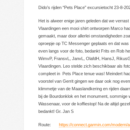
Dido’s rijden “Pets Place” excursietocht 23-8-20
Het is alweer enige jaren geleden dat we verras
Vlaardingen een mooi shirt ontworpen Marco had
gemaakt, maar door allerlei omstandigheden zoa
oproepje op TC Messenger geplaats en dat was e
even langs voor de foto, bedankt Frits en Rob h
WimvP, FransvL, JanvL, OlafdH, HansJ, RikusG 
Vlaardingen. Leo stelde zich beschikbaar als fo
compleet in Pets Place tenue was! Meindert ha
voorstel van Gerrit gingen we daar ook nog even
klimmetje van de Maaslandkering en rijden daar
bij de Bourdonklok en het monument, sommige wa
Wassenaar, voor de koffiestop! Na de altijd gez
bedankt! Gr. Jan S
Route:
https://connect.garmin.com/modern/a