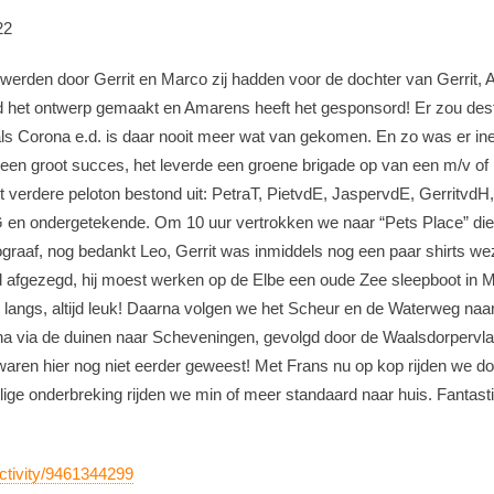
22
t werden door Gerrit en Marco zij hadden voor de dochter van Gerrit
 het ontwerp gemaakt en Amarens heeft het gesponsord! Er zou dest
ls Corona e.d. is daar nooit meer wat van gekomen. En zo was er in
en groot succes, het leverde een groene brigade op van een m/v of
et verdere peloton bestond uit: PetraT, PietvdE, JaspervdE, Gerritv
en ondergetekende. Om 10 uur vertrokken we naar “Pets Place” die
tograaf, nog bedankt Leo, Gerrit was inmiddels nog een paar shirts w
d afgezegd, hij moest werken op de Elbe een oude Zee sleepboot in
 langs, altijd leuk! Daarna volgen we het Scheur en de Waterweg na
na via de duinen naar Scheveningen, gevolgd door de Waalsdorpervl
ren hier nog niet eerder geweest! Met Frans nu op kop rijden we do
ellige onderbreking rijden we min of meer standaard naar huis. Fanta
ctivity/9461344299