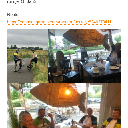
rondje! Gr JanS
Route:
https://connect.garmin.com/modern/activity/9246273411