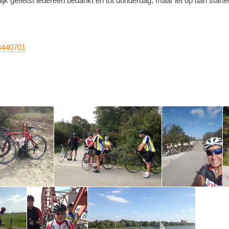
lijk gefietst iedereen bedankt en tot donderdag, maar let op dan star
24440701