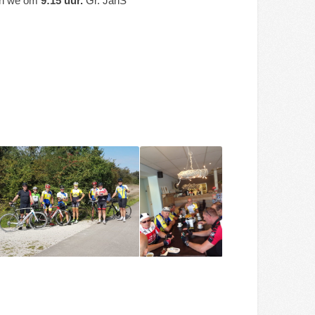
ten we om
9:15 uur.
Gr. JanS