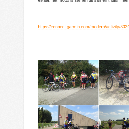
elkaar, het motto is samen uit samen thuis! Heer
https://connect.garmin.com/modern/activity/30