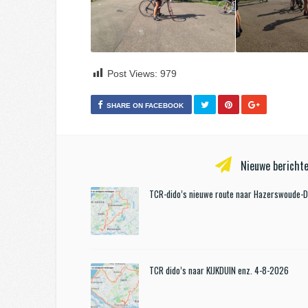
Post Views:
979
SHARE ON FACEBOOK
Nieuwe berichte
TCR-dido’s nieuwe route naar Hazerswoude-
TCR dido’s naar KIJKDUIN enz. 4-8-2026