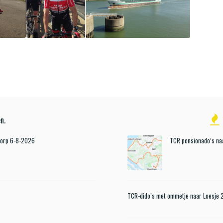
n.
Dorp 6-8-2026
TCR pensionado’s naa
TCR-dido’s met ommetje naar Loesje