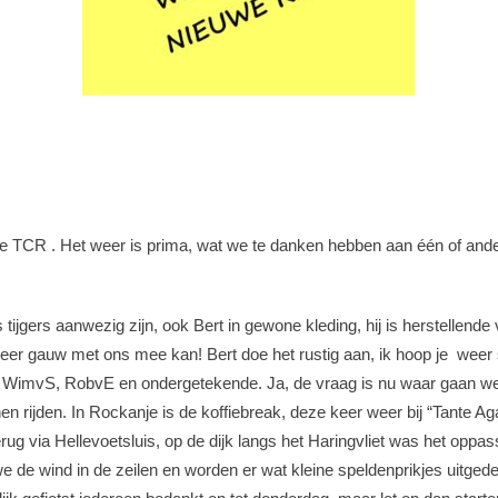
e TCR . Het weer is prima, wat we te danken hebben aan één of andere
s tijgers aanwezig zijn, ook Bert in gewone kleding, hij is herstellend
eer gauw met ons mee kan! Bert doe het rustig aan, ik hoop je weer s
r, WimvS, RobvE en ondergetekende. Ja, de vraag is nu waar gaan we
nen rijden. In Rockanje is de koffiebreak, deze keer weer bij “Tante A
 Terug via Hellevoetsluis, op de dijk langs het Haringvliet was het o
e de wind in de zeilen en worden er wat kleine speldenprikjes uitgedee