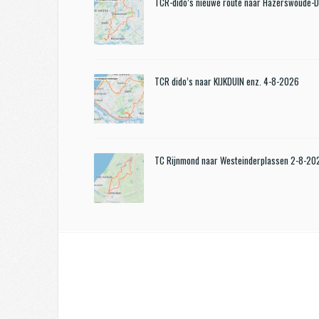
TCR-dido’s nieuwe route naar Hazerswoude-
TCR dido’s naar KIJKDUIN enz. 4-8-2026
TC Rijnmond naar Westeinderplassen 2-8-20