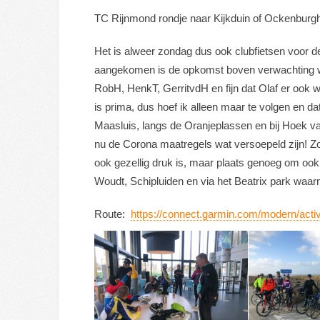
TC Rijnmond rondje naar Kijkduin of Ockenburg
Het is alweer zondag dus ook clubfietsen voor 
aangekomen is de opkomst boven verwachting we
RobH, HenkT, GerritvdH en fijn dat Olaf er ook w
is prima, dus hoef ik alleen maar te volgen en 
Maasluis, langs de Oranjeplassen en bij Hoek va
nu de Corona maatregels wat versoepeld zijn! Z
ook gezellig druk is, maar plaats genoeg om ook 
Woudt, Schipluiden en via het Beatrix park waarn
Route:
https://connect.garmin.com/modern/acti