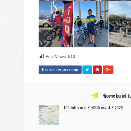
Post Views:
513
SHARE ON FACEBOOK
Nieuwe berichte
TCR dido’s naar KIJKDUIN enz. 4-8-2026