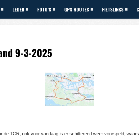
LEDEN
FOTO’S
GPS ROUTES
FIETSLINKS
and 9-3-2025
door de TCR, ook voor vandaag is er schitterend weer voorspeld, waars