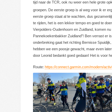
tijd naar de TCR, ook nu weer een hele grote op
groepen. De eerste groep is al weg voor ik er erg 
eerste groep staat al te wachten, dus gezamenli
te rijden, het is een lekker tempo en goed te do
Vierpolders-Oudenhoorn en Zuidland, komen nu in
Pannekoekenbakker Zuidland”! Ben verrast er is e
onderbreking gaat het richting Bernisse Spuidijk
hebben we een poosje gewacht, maar even later be
door Leonid bedankt goed gedaan! Het is voor her
Route:
https://connect.garmin.com/modern/acti