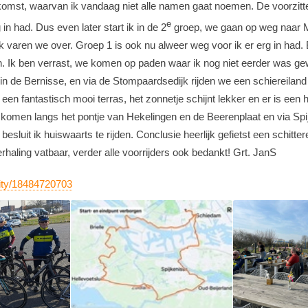
komst, waarvan ik vandaag niet alle namen gaat noemen. De voorzitter 
e
in had. Dus even later start ik in de 2
groep, we gaan op weg naar M
jk varen we over. Groep 1 is ook nu alweer weg voor ik er erg in had
en. Ik ben verrast, we komen op paden waar ik nog niet eerder was ge
 de Bernisse, en via de Stompaardsedijk rijden we een schiereiland 
en fantastisch mooi terras, het zonnetje schijnt lekker en er is een h
, komen langs het pontje van Hekelingen en de Beerenplaat en via Spi
sluit ik huiswaarts te rijden. Conclusie heerlijk gefietst een schitte
haling vatbaar, verder alle voorrijders ook bedankt! Grt. JanS
vity/18484720703