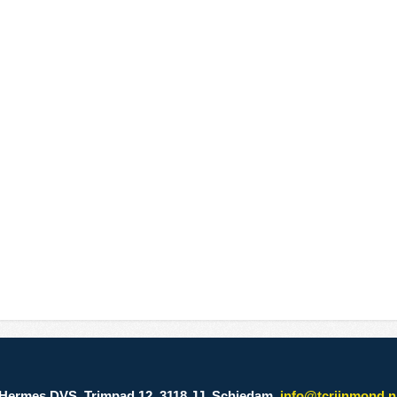
Hermes DVS, Trimpad 12, 3118 JJ, Schiedam,
info@tcrijnmond.n