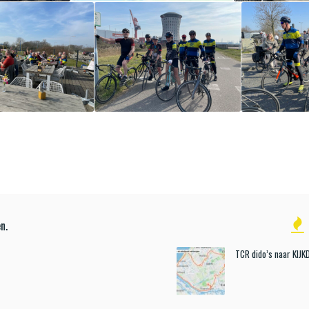
n.
TCR dido’s naar KIJ