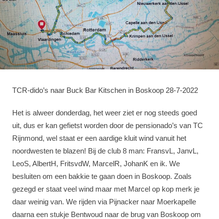
TCR-dido’s naar Buck Bar Kitschen in Boskoop 28-7-2022
Het is alweer donderdag, het weer ziet er nog steeds goed
uit, dus er kan gefietst worden door de pensionado’s van TC
Rijnmond, wel staat er een aardige kluit wind vanuit het
noordwesten te blazen! Bij de club 8 man: FransvL, JanvL,
LeoS, AlbertH, FritsvdW, MarcelR, JohanK en ik. We
besluiten om een bakkie te gaan doen in Boskoop. Zoals
gezegd er staat veel wind maar met Marcel op kop merk je
daar weinig van. We rijden via Pijnacker naar Moerkapelle
daarna een stukje Bentwoud naar de brug van Boskoop om