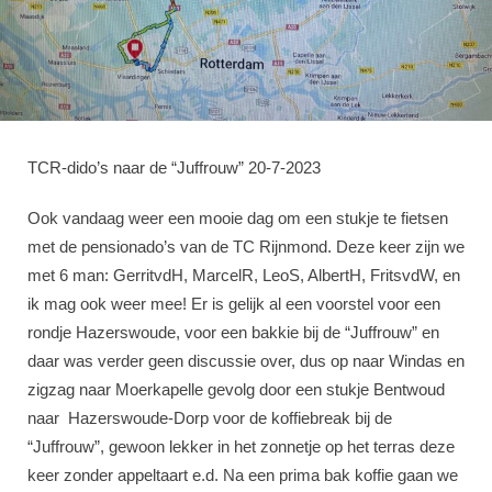
TCR-dido’s naar de “Juffrouw” 20-7-2023
Ook vandaag weer een mooie dag om een stukje te fietsen
met de pensionado’s van de TC Rijnmond. Deze keer zijn we
met 6 man: GerritvdH, MarcelR, LeoS, AlbertH, FritsvdW, en
ik mag ook weer mee! Er is gelijk al een voorstel voor een
rondje Hazerswoude, voor een bakkie bij de “Juffrouw” en
daar was verder geen discussie over, dus op naar Windas en
zigzag naar Moerkapelle gevolg door een stukje Bentwoud
naar Hazerswoude-Dorp voor de koffiebreak bij de
“Juffrouw”, gewoon lekker in het zonnetje op het terras deze
keer zonder appeltaart e.d. Na een prima bak koffie gaan we