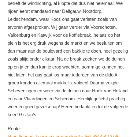
betreft de windrichting, al klopte dat dus niet helemaal. We
rijden eerst standaard naar Delfgauw, Nootdorp,
Leidschendam, waar Koos ons gaat verlaten zoals van
tevoren afgesproken. Wij gaan verder via Voorschoten,
Valkenburg en Katwijk voor de koffiebreak, helaas op het
plein is het erg druk wegens de markt en we besluiten om
dan maar aan de boulevard een bakkie te doen, heel gezellig
zoals altijd onder elkaar! Na de break zoeken we de duinen
op en ja en dan kan je erop wachten, sommige kunnen het
niet laten, het gas gaat los maar iedereen van de dido A
groep konden allemaal makkelijk volgen! Daarna volgde
Scheveningen en weer via de duinen naar Hoek van Holland
en naar Vlaardingen en Schiedam. Heerlijk gefietst prachtig
weer en goed gezelschap! Heren bedankt en tot de volgende
keer! Gr JanS
Route:
https://connect.garmin.com/modern/activity/9145013746