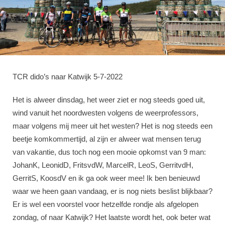
TCR dido’s naar Katwijk 5-7-2022
Het is alweer dinsdag, het weer ziet er nog steeds goed uit,
wind vanuit het noordwesten volgens de weerprofessors,
maar volgens mij meer uit het westen? Het is nog steeds een
beetje komkommertijd, al zijn er alweer wat mensen terug
van vakantie, dus toch nog een mooie opkomst van 9 man:
JohanK, LeonidD, FritsvdW, MarcelR, LeoS, GerritvdH,
GerritS, KoosdV en ik ga ook weer mee! Ik ben benieuwd
waar we heen gaan vandaag, er is nog niets beslist blijkbaar?
Er is wel een voorstel voor hetzelfde rondje als afgelopen
zondag, of naar Katwijk? Het laatste wordt het, ook beter wat