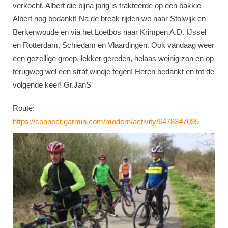
verkocht, Albert die bijna jarig is trakteerde op een bakkie
Albert nog bedankt! Na de break rijden we naar Stolwijk en
Berkenwoude en via het Loetbos naar Krimpen A.D. IJssel
en Rotterdam, Schiedam en Vlaardingen. Ook vandaag weer
een gezellige groep, lekker gereden, helaas weinig zon en op
terugweg wel een straf windje tegen! Heren bedankt en tot de
volgende keer! Gr.JanS
Route:
https://connect.garmin.com/modern/activity/6478347095