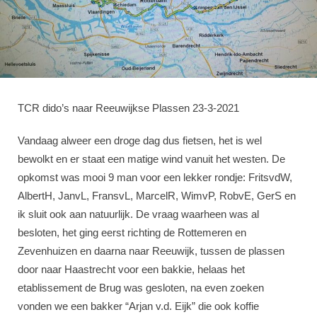
TCR dido’s naar Reeuwijkse Plassen 23-3-2021
Vandaag alweer een droge dag dus fietsen, het is wel
bewolkt en er staat een matige wind vanuit het westen. De
opkomst was mooi 9 man voor een lekker rondje: FritsvdW,
AlbertH, JanvL, FransvL, MarcelR, WimvP, RobvE, GerS en
ik sluit ook aan natuurlijk. De vraag waarheen was al
besloten, het ging eerst richting de Rottemeren en
Zevenhuizen en daarna naar Reeuwijk, tussen de plassen
door naar Haastrecht voor een bakkie, helaas het
etablissement de Brug was gesloten, na even zoeken
vonden we een bakker “Arjan v.d. Eijk” die ook koffie