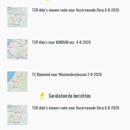
TCR-dido’s nieuwe route naar Hazerswoude-Dorp 6-8-2026
TCR dido’s naar KIJKDUIN enz. 4-8-2026
TC Rijnmond naar Westeinderplassen 2-8-2026
Gerelateerde berichten
TCR-dido’s nieuwe route naar Hazerswoude-Dorp 6-8-2026