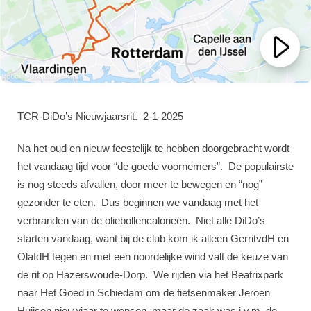
TCR-DiDo’s Nieuwjaarsrit. 2-1-2025
Na het oud en nieuw feestelijk te hebben doorgebracht wordt
het vandaag tijd voor “de goede voornemers”. De populairste
is nog steeds afvallen, door meer te bewegen en “nog”
gezonder te eten. Dus beginnen we vandaag met het
verbranden van de oliebollencalorieën. Niet alle DiDo’s
starten vandaag, want bij de club kom ik alleen GerritvdH en
OlafdH tegen en met een noordelijke wind valt de keuze van
de rit op Hazerswoude-Dorp. We rijden via het Beatrixpark
naar Het Goed in Schiedam om de fietsenmaker Jeroen
Huijsen nieuwjaar te wensen, maar de zaak was i.v.m. de