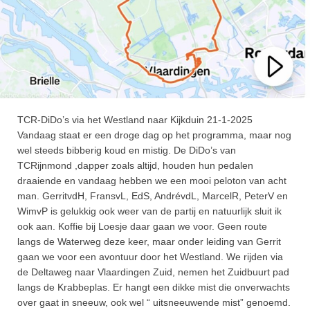
TCR-DiDo’s via het Westland naar Kijkduin 21-1-2025
Vandaag staat er een droge dag op het programma, maar nog
wel steeds bibberig koud en mistig. De DiDo’s van
TCRijnmond ,dapper zoals altijd, houden hun pedalen
draaiende en vandaag hebben we een mooi peloton van acht
man. GerritvdH, FransvL, EdS, AndrévdL, MarcelR, PeterV en
WimvP is gelukkig ook weer van de partij en natuurlijk sluit ik
ook aan. Koffie bij Loesje daar gaan we voor. Geen route
langs de Waterweg deze keer, maar onder leiding van Gerrit
gaan we voor een avontuur door het Westland. We rijden via
de Deltaweg naar Vlaardingen Zuid, nemen het Zuidbuurt pad
langs de Krabbeplas. Er hangt een dikke mist die onverwachts
over gaat in sneeuw, ook wel “ uitsneeuwende mist” genoemd.