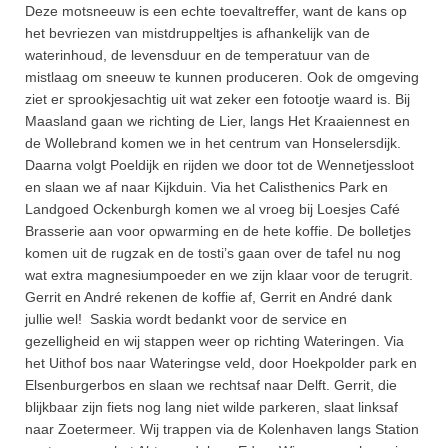
Deze motsneeuw is een echte toevaltreffer, want de kans op
het bevriezen van mistdruppeltjes is afhankelijk van de
waterinhoud, de levensduur en de temperatuur van de
mistlaag om sneeuw te kunnen produceren. Ook de omgeving
ziet er sprookjesachtig uit wat zeker een fotootje waard is. Bij
Maasland gaan we richting de Lier, langs Het Kraaiennest en
de Wollebrand komen we in het centrum van Honselersdijk.
Daarna volgt Poeldijk en rijden we door tot de Wennetjessloot
en slaan we af naar Kijkduin. Via het Calisthenics Park en
Landgoed Ockenburgh komen we al vroeg bij Loesjes Café
Brasserie aan voor opwarming en de hete koffie. De bolletjes
komen uit de rugzak en de tosti’s gaan over de tafel nu nog
wat extra magnesiumpoeder en we zijn klaar voor de terugrit.
Gerrit en André rekenen de koffie af, Gerrit en André dank
jullie wel! Saskia wordt bedankt voor de service en
gezelligheid en wij stappen weer op richting Wateringen. Via
het Uithof bos naar Wateringse veld, door Hoekpolder park en
Elsenburgerbos en slaan we rechtsaf naar Delft. Gerrit, die
blijkbaar zijn fiets nog lang niet wilde parkeren, slaat linksaf
naar Zoetermeer. Wij trappen via de Kolenhaven langs Station