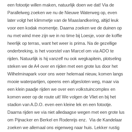
een fotootje willen maken, natuurlijk doen we dat! Via de
Parallelweg zoeken we nu de Nieuwe Waterweg op, even
later volgt het klimmetje van de Maaslandkering, altijd leuk
voor een kodak momentje. Daarna zoeken we de duinen op
nu met wind mee zijn we in no time bij Loesje, voor de koffie
heerlijk op terras, want het weer is prima. Na de gezellige
onderbreking, is het voorstel van Marcel om via ADO te
rijden. Natuurlijk is hij vanzelf nu ook wegkapitein, plotseling
steken we de A4 over en rijden met een grote lus door het
Wilhelminapark voor ons weer helemaal nieuw, komen langs
mooie waterpartijen, opeens een afgesloten weg, maar via
een klein paadje rijden we over een volkstuincomplex en
komen weer op de route uit! We volgen de Vliet en bij het
stadion van A.D.O. even een kleine lek en een fotootje.
Daarna rijden we via niet alledaagse wegen met een grote lus
om Pijnacker en Berkel en Rodenrijs enz. Via de Kandelaar
zoeken we allemaal ons eigenweg naar huis. Lekker rustig