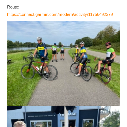
Route:
https://connect.garmin.com/modern/activity/11756492379