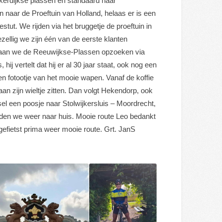
ckerdijkse plassen en standaard naar
 naar de Proeftuin van Holland, helaas er is een
t. We rijden via het bruggetje de proeftuin in
ezellig we zijn één van de eerste klanten
 gaan we de Reeuwijkse-Plassen opzoeken via
ij vertelt dat hij er al 30 jaar staat, ook nog een
n fotootje van het mooie wapen. Vanaf de koffie
aan zijn wieltje zitten. Dan volgt Hekendorp, ook
l een poosje naar Stolwijkersluis – Moordrecht,
ijden we weer naar huis. Mooie route Leo bedankt
 gefietst prima weer mooie route. Grt. JanS