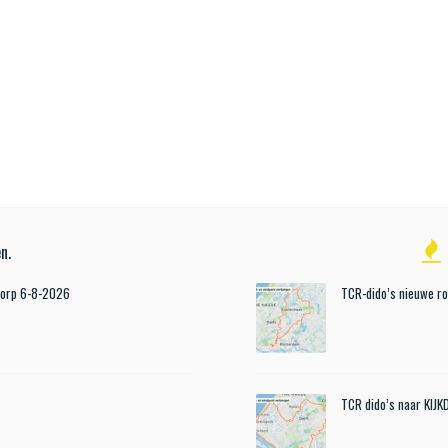
n.
Dorp 6-8-2026
TCR-dido’s nieuwe r
TCR dido’s naar KIJ