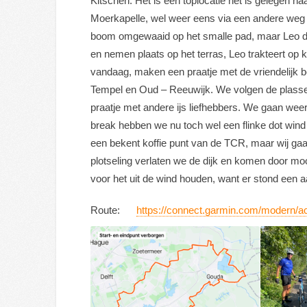
Kitschen. Het is een toplocatie het is gelegen 
Moerkapelle, wel weer eens via een andere weg n
boom omgewaaid op het smalle pad, maar Leo duw
en nemen plaats op het terras, Leo trakteert op k
vandaag, maken een praatje met de vriendelijk 
Tempel en Oud – Reeuwijk. We volgen de plassen en 
praatje met andere ijs liefhebbers. We gaan wee
break hebben we nu toch wel een flinke dot wind t
een bekent koffie punt van de TCR, maar wij gaa
plotseling verlaten we de dijk en komen door mo
voor het uit de wind houden, want er stond een aa
Route:
https://connect.garmin.com/modern/a