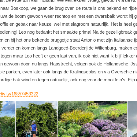
naast de Proeftuin van Holland. We vertrekken vroeg, gewoon via de A
aar Boskoop, we gaan de brug over, de route is ons bekend en rijden
t de boom gewoon weer rechtop en met een dwarsbalk wordt hij gestu
offie en gebak naar keuze, wel met slagroom natuurlijk. Het is heel g
bediening! Leo nog bedankt het smaakte prima! Na de gezelligbreak
bij het ons bekende bruggetje staat Antonio met zijn Italiaanse ijs, h
r verder en komen langs Landgoed-Boerderij de Wiltenburg, maken ee
egen maar Leo heeft er geen last van, ik ook niet want ik blijf lekker 
n gewoon door, nu langs Haastrecht, volgen ook de Hollandsche IJsse
oie parken, even later ook langs de Kralingseplas en via Overschie r
rdige bak wind en tegen natuurlijk, ook nog voor de mooi foto’s. Fijn
ctivity/16857453322