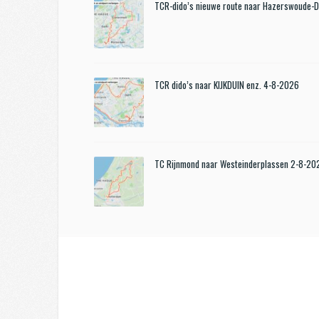
TCR-dido’s nieuwe route naar Hazerswoude-
TCR dido’s naar KIJKDUIN enz. 4-8-2026
TC Rijnmond naar Westeinderplassen 2-8-20