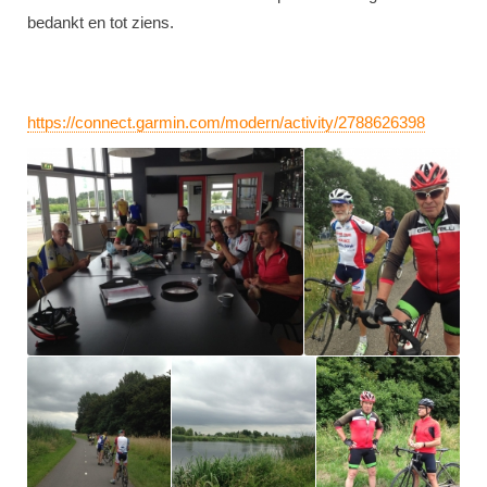
bedankt en tot ziens.
https://connect.garmin.com/modern/activity/2788626398