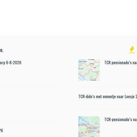
n.
Dorp 6-8-2026
TCR pensionado’s naa
TCR-dido’s met ommetje naar Loesje
TCR-pensionado’s n
26