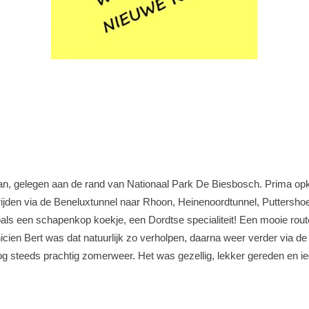
, gelegen aan de rand van Nationaal Park De Biesbosch. Prima opko
e rijden via de Beneluxtunnel naar Rhoon, Heinenoordtunnel, Puttersh
oals een schapenkop koekje, een Dordtse specialiteit! Een mooie rou
cien Bert was dat natuurlijk zo verholpen, daarna weer verder via 
g steeds prachtig zomerweer. Het was gezellig, lekker gereden en ie