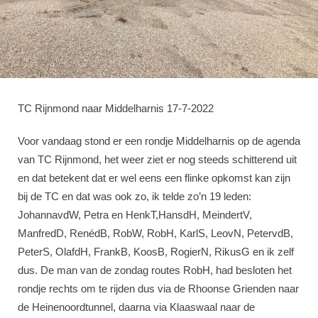
TC Rijnmond naar Middelharnis 17-7-2022
Voor vandaag stond er een rondje Middelharnis op de agenda
van TC Rijnmond, het weer ziet er nog steeds schitterend uit
en dat betekent dat er wel eens een flinke opkomst kan zijn
bij de TC en dat was ook zo, ik telde zo’n 19 leden:
JohannavdW, Petra en HenkT,HansdH, MeindertV,
ManfredD, RenédB, RobW, RobH, KarlS, LeovN, PetervdB,
PeterS, OlafdH, FrankB, KoosB, RogierN, RikusG en ik zelf
dus. De man van de zondag routes RobH, had besloten het
rondje rechts om te rijden dus via de Rhoonse Grienden naar
de Heinenoordtunnel, daarna via Klaaswaal naar de