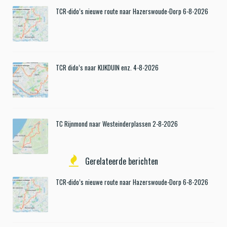
TCR-dido’s nieuwe route naar Hazerswoude-Dorp 6-8-2026
TCR dido’s naar KIJKDUIN enz. 4-8-2026
TC Rijnmond naar Westeinderplassen 2-8-2026
Gerelateerde berichten
TCR-dido’s nieuwe route naar Hazerswoude-Dorp 6-8-2026