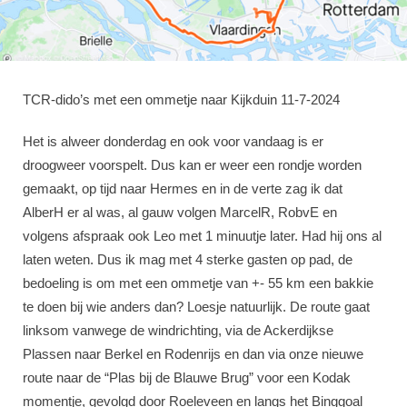
TCR-dido’s met een ommetje naar Kijkduin 11-7-2024
Het is alweer donderdag en ook voor vandaag is er
droogweer voorspelt. Dus kan er weer een rondje worden
gemaakt, op tijd naar Hermes en in de verte zag ik dat
AlberH er al was, al gauw volgen MarcelR, RobvE en
volgens afspraak ook Leo met 1 minuutje later. Had hij ons al
laten weten. Dus ik mag met 4 sterke gasten op pad, de
bedoeling is om met een ommetje van +- 55 km een bakkie
te doen bij wie anders dan? Loesje natuurlijk. De route gaat
linksom vanwege de windrichting, via de Ackerdijkse
Plassen naar Berkel en Rodenrijs en dan via onze nieuwe
route naar de “Plas bij de Blauwe Brug” voor een Kodak
momentje, gevolgd door Roeleveen en langs het Binggoal