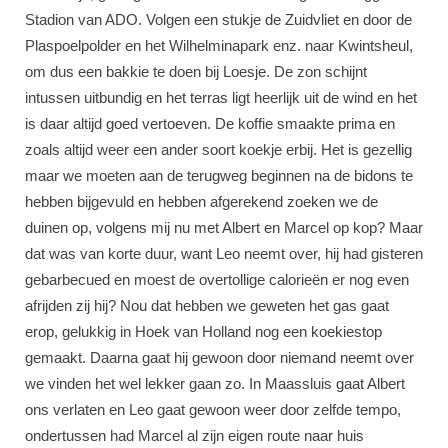
Stadion van ADO. Volgen een stukje de Zuidvliet en door de
Plaspoelpolder en het Wilhelminapark enz. naar Kwintsheul,
om dus een bakkie te doen bij Loesje. De zon schijnt
intussen uitbundig en het terras ligt heerlijk uit de wind en het
is daar altijd goed vertoeven. De koffie smaakte prima en
zoals altijd weer een ander soort koekje erbij. Het is gezellig
maar we moeten aan de terugweg beginnen na de bidons te
hebben bijgevuld en hebben afgerekend zoeken we de
duinen op, volgens mij nu met Albert en Marcel op kop? Maar
dat was van korte duur, want Leo neemt over, hij had gisteren
gebarbecued en moest de overtollige calorieën er nog even
afrijden zij hij? Nou dat hebben we geweten het gas gaat
erop, gelukkig in Hoek van Holland nog een koekiestop
gemaakt. Daarna gaat hij gewoon door niemand neemt over
we vinden het wel lekker gaan zo. In Maassluis gaat Albert
ons verlaten en Leo gaat gewoon weer door zelfde tempo,
ondertussen had Marcel al zijn eigen route naar huis