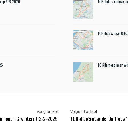
Dorp 6-8-2026
TCR-dido’s nieuwe r
TCR dido’s naar KIJ
26
TC Rijnmond naar We
Vorig artikel
Volgend artikel
jnmond TC winterrit 2-2-2025
TCR-dido’s naar de “Juffrouw