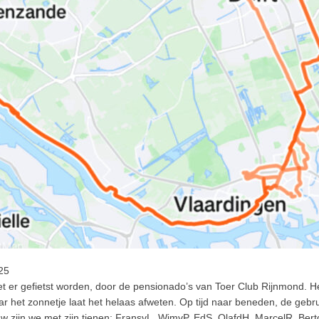
25
oet er gefietst worden, door de pensionado’s van Toer Club Rijnmond. He
r het zonnetje laat het helaas afweten. Op tijd naar beneden, de gebr
auw zijn we met zijn tienen: FransvL, WimvP, EdS, OlafdH, MarcelR, Ber