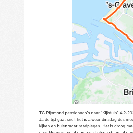
TC Rijnmond pensionado’s naar “Kijkduin” 4-2-20
Ja de tijd gaat snel, het is alweer dinsdag dus m
kijken en buienradar raadplegen. Het is droog maa
naar Hermes, zie al een paar fietsen staan, al g