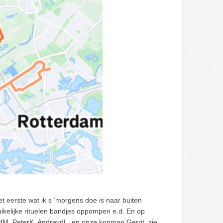
t eerste wat ik s ’morgens doe is naar buiten
uikelijke rituelen bandjes oppompen e.d. En op
tdM, PeterK, AndrevdL, en onze kopman Gerrit, zie