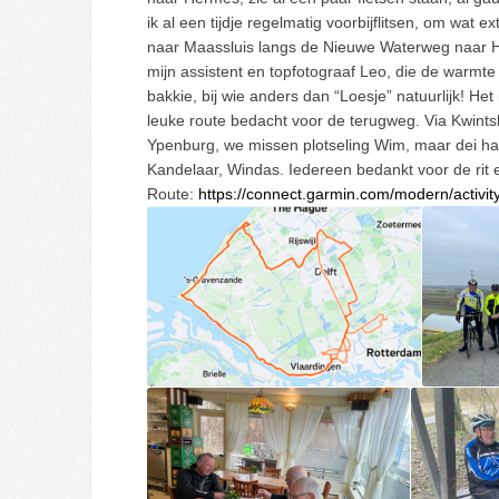
ik al een tijdje regelmatig voorbijflitsen, om wat
naar Maassluis langs de Nieuwe Waterweg naar H
mijn assistent en topfotograaf Leo, die de warmte 
bakkie, bij wie anders dan “Loesje” natuurlijk! He
leuke route bedacht voor de terugweg. Via Kwints
Ypenburg, we missen plotseling Wim, maar dei had 
Kandelaar, Windas. Iedereen bedankt voor de rit 
Route:
https://connect.garmin.com/modern/activi