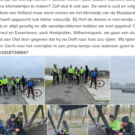
 extra kilometertjes te maken? Zelf sluit ik ook aan. De wind is zuid en
oek van Holland maar eerst nemen we het klimmetje van de Maaslandke
heeft opgezocht ook lekker natuurlijk. Bij HvH de duinen in met windje 
t is er altijd gezellig en alle wereldproblemen hebben we snel opgelost!
heul en Essenlanen, park Hoekpolder, Wilheminapark, we gaan een stuk
aan Olaf door gegeven dat hij via Delft naar huis zou rijden. Wij rijd
en Gerrit voor het voorrijden in een prima tempo voor iedereen goed te
ty/18187246047