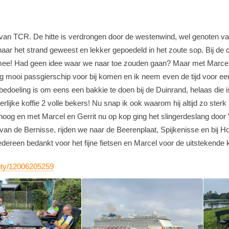
 van TCR. De hitte is verdrongen door de westenwind, wel genoten van
aar het strand geweest en lekker gepoedeld in het zoute sop. Bij de c
ee! Had geen idee waar we naar toe zouden gaan? Maar met Marcel 
 mooi passgierschip voor bij komen en ik neem even de tijd voor een 
edoeling is om eens een bakkie te doen bij de Duinrand, helaas die i
Heerlijke koffie 2 volle bekers! Nu snap ik ook waarom hij altijd zo ster
oog en met Marcel en Gerrit nu op kop ging het slingerdeslang door 
van de Bernisse, rijden we naar de Beerenplaat, Spijkenisse en bij Hoog
dereen bedankt voor het fijne fietsen en Marcel voor de uitstekende k
vity/12006205259