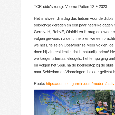
TCR-dido’s rondje Voorne-Putten 12-9-2023
Het is alweer dinsdag dus fietsen voor de dido’s
solorondje gereden en een paar heerlijke dagen n
GerritvdH, RobvE, OlafdH en ik mag ook weer m
volgen gewoon, na de tunnel zien we een prachtig
we het Brielse en Oostvoornse Meer volgen, de b
doen bij zijn residentie, dat is natuurlijk prima! 
we kregen allemaal vleugels, het tempo ging omh
en volgen het Spui, na de koekiestop bij de sluis 
naar Schiedam en Vlaardingen. Lekker gefietst ie
Route:
https://connect.garmin.com/modern/acti