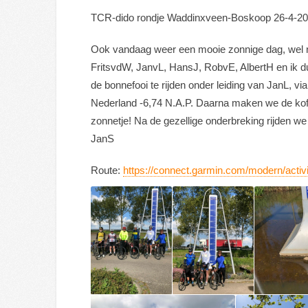
TCR-dido rondje Waddinxveen-Boskoop 26-4-2
Ook vandaag weer een mooie zonnige dag, wel nog
FritsvdW, JanvL, HansJ, RobvE, AlbertH en ik dus
de bonnefooi te rijden onder leiding van JanL, v
Nederland -6,74 N.A.P. Daarna maken we de koffies
zonnetje! Na de gezellige onderbreking rijden we
JanS
Route:
https://connect.garmin.com/modern/acti