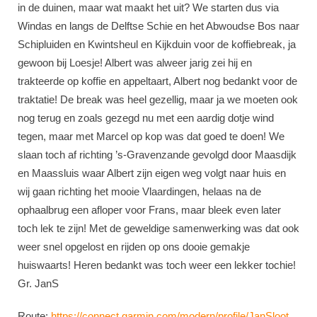
in de duinen, maar wat maakt het uit? We starten dus via
Windas en langs de Delftse Schie en het Abwoudse Bos naar
Schipluiden en Kwintsheul en Kijkduin voor de koffiebreak, ja
gewoon bij Loesje! Albert was alweer jarig zei hij en
trakteerde op koffie en appeltaart, Albert nog bedankt voor de
traktatie! De break was heel gezellig, maar ja we moeten ook
nog terug en zoals gezegd nu met een aardig dotje wind
tegen, maar met Marcel op kop was dat goed te doen! We
slaan toch af richting ’s-Gravenzande gevolgd door Maasdijk
en Maassluis waar Albert zijn eigen weg volgt naar huis en
wij gaan richting het mooie Vlaardingen, helaas na de
ophaalbrug een afloper voor Frans, maar bleek even later
toch lek te zijn! Met de geweldige samenwerking was dat ook
weer snel opgelost en rijden op ons dooie gemakje
huiswaarts! Heren bedankt was toch weer een lekker tochie!
Gr. JanS
Route:
https://connect.garmin.com/modern/profile/JanSloot