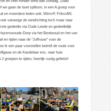
 zon en veel minder wind dan zondag. Zoals
f we gaan de boel splitsen, in een A groep voor
sluit en meerdere leden ook: WimvP, FritsvdW,
 ook vanwege de windrichting toch maar naar
te gedeelte via Oude Leede en gedeeltelijk
r Hazerswoude-Dorp via het Bentwoud en het van
f en rijden naar de “Juffrouw” voor de
doe ik een paar voorstellen betreft de route voor
elfgauw en de Kandelaar enz. naar huis
roepen te rijden, heerlijk rustig gefietst!