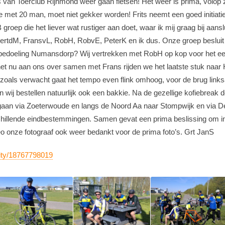
’s van Toerclub Rijnmond weer gaan fietsen! Het weer is prima, volop
 met 20 man, moet niet gekker worden! Frits neemt een goed initiatie
groep die het liever wat rustiger aan doet, waar ik mij graag bij aan
ertdM, FransvL, RobH, RobvE, PeterK en ik dus. Onze groep besluit
edoeling Numansdorp? Wij vertrekken met RobH op kop voor het eers
het nu aan ons over samen met Frans rijden we het laatste stuk naa
zoals verwacht gaat het tempo even flink omhoog, voor de brug linksa
en wij bestellen natuurlijk ook een bakkie. Na de gezellige kofiebreak 
 gaan via Zoeterwoude en langs de Noord Aa naar Stompwijk en via D
illende eindbestemmingen. Samen gevat een prima beslissing om in 2 g
 onze fotograaf ook weer bedankt voor de prima foto’s. Grt JanS
vity/18767798019