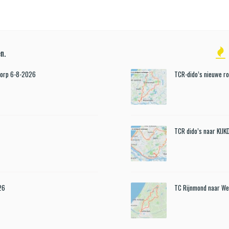
n.
Dorp 6-8-2026
TCR-dido’s nieuwe r
TCR dido’s naar KIJ
26
TC Rijnmond naar We