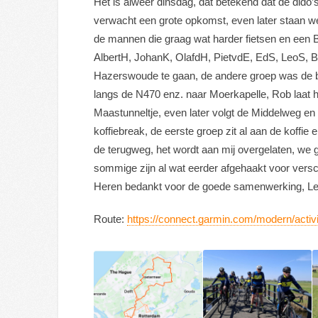
Het is alweer dinsdag, dat betekend dat de dido
verwacht een grote opkomst, even later staan we
de mannen die graag wat harder fietsen en een B 
AlbertH, JohanK, OlafdH, PietvdE, EdS, LeoS, B
Hazerswoude te gaan, de andere groep was de b
langs de N470 enz. naar Moerkapelle, Rob laat 
Maastunneltje, even later volgt de Middelweg en 
koffiebreak, de eerste groep zit al aan de koffie 
de terugweg, het wordt aan mij overgelaten, we
sommige zijn al wat eerder afgehaakt voor versch
Heren bedankt voor de goede samenwerking, Leo
Route:
https://connect.garmin.com/modern/acti