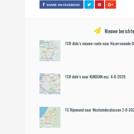
SHARE ON FACEBOOK
Nieuwe berichte
TCR-dido’s nieuwe route naar Hazerswoude-
TCR dido’s naar KIJKDUIN enz. 4-8-2026
TC Rijnmond naar Westeinderplassen 2-8-20