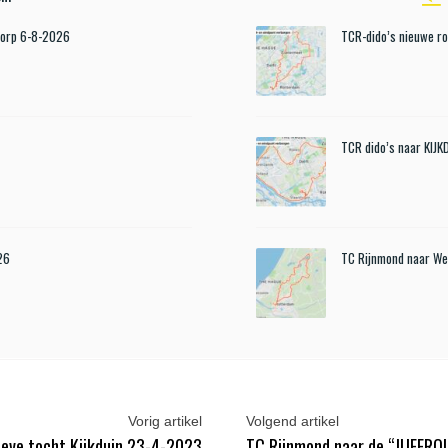
Dorp 6-8-2026
TCR-dido’s nieuwe r
TCR dido’s naar KIJ
26
TC Rijnmond naar We
Vorig artikel
Volgend artikel
ieve tocht Kijkduin 23-4-2023
TC Rijnmond naar de “JUFFR