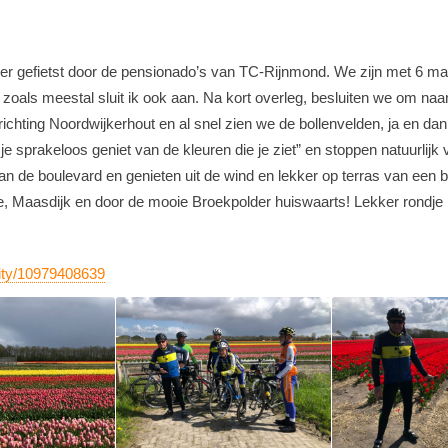
dt er gefietst door de pensionado’s van TC-Rijnmond. We zijn met 6 
als meestal sluit ik ook aan. Na kort overleg, besluiten we om naar d
richting Noordwijkerhout en al snel zien we de bollenvelden, ja en dan 
ar je sprakeloos geniet van de kleuren die je ziet” en stoppen natuurli
aan de boulevard en genieten uit de wind en lekker op terras van een
, Maasdijk en door de mooie Broekpolder huiswaarts! Lekker rondje h
vity/10979408639