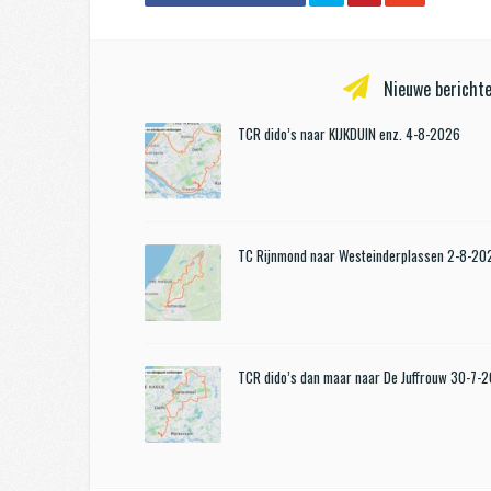
Nieuwe berichte
TCR dido’s naar KIJKDUIN enz. 4-8-2026
TC Rijnmond naar Westeinderplassen 2-8-20
TCR dido’s dan maar naar De Juffrouw 30-7-