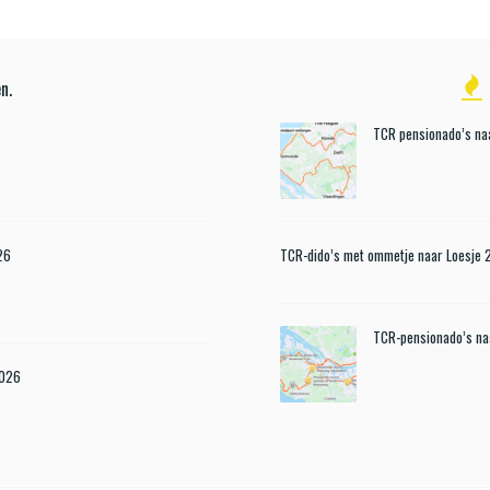
n.
TCR pensionado’s naa
26
TCR-dido’s met ommetje naar Loesje
TCR-pensionado’s n
2026