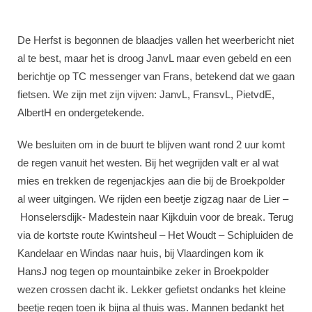
De Herfst is begonnen de blaadjes vallen het weerbericht niet
al te best, maar het is droog JanvL maar even gebeld en een
berichtje op TC messenger van Frans, betekend dat we gaan
fietsen. We zijn met zijn vijven: JanvL, FransvL, PietvdE,
AlbertH en ondergetekende.
We besluiten om in de buurt te blijven want rond 2 uur komt
de regen vanuit het westen. Bij het wegrijden valt er al wat
mies en trekken de regenjackjes aan die bij de Broekpolder
al weer uitgingen. We rijden een beetje zigzag naar de Lier –
Honselersdijk- Madestein naar Kijkduin voor de break. Terug
via de kortste route Kwintsheul – Het Woudt – Schipluiden de
Kandelaar en Windas naar huis, bij Vlaardingen kom ik
HansJ nog tegen op mountainbike zeker in Broekpolder
wezen crossen dacht ik. Lekker gefietst ondanks het kleine
beetje regen toen ik bijna al thuis was. Mannen bedankt het