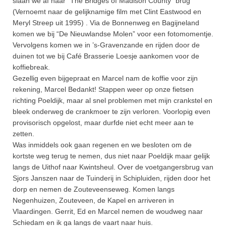
slaan we af naar “The Bridges of Madison County” brug
(Vernoemt naar de gelijknamige film met Clint Eastwood en
Meryl Streep uit 1995) . Via de Bonnenweg en Bagijneland
komen we bij “De Nieuwlandse Molen” voor een fotomomentje.
Vervolgens komen we in ’s-Gravenzande en rijden door de
duinen tot we bij Café Brasserie Loesje aankomen voor de
koffiebreak.
Gezellig even bijgepraat en Marcel nam de koffie voor zijn
rekening, Marcel Bedankt! Stappen weer op onze fietsen
richting Poeldijk, maar al snel problemen met mijn crankstel en
bleek onderweg de crankmoer te zijn verloren. Voorlopig even
provisorisch opgelost, maar durfde niet echt meer aan te
zetten.
Was inmiddels ook gaan regenen en we besloten om de
kortste weg terug te nemen, dus niet naar Poeldijk maar gelijk
langs de Uithof naar Kwintsheul. Over de voetgangersbrug van
Sjors Janszen naar de Tuinderij in Schipluiden, rijden door het
dorp en nemen de Zouteveenseweg. Komen langs
Negenhuizen, Zouteveen, de Kapel en arriveren in
Vlaardingen. Gerrit, Ed en Marcel nemen de woudweg naar
Schiedam en ik ga langs de vaart naar huis.