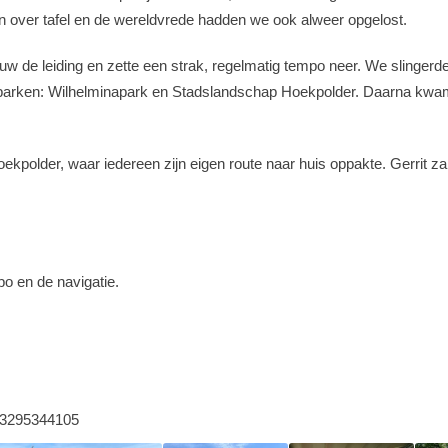
n over tafel en de wereldvrede hadden we ook alweer opgelost.
uw de leiding en zette een strak, regelmatig tempo neer. We slingerd
arken: Wilhelminapark en Stadslandschap Hoekpolder. Daarna kwame
polder, waar iedereen zijn eigen route naar huis oppakte. Gerrit zal
po en de navigatie.
/23295344105