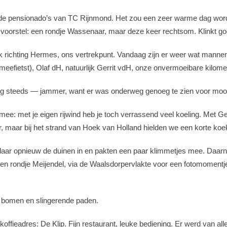
t de pensionado’s van TC Rijnmond. Het zou een zeer warme dag word
jn voorstel: een rondje Wassenaar, maar deze keer rechtsom. Klinkt go
s ik richting Hermes, ons vertrekpunt. Vandaag zijn er weer wat manne
meefietst), Olaf dH, natuurlijk Gerrit vdH, onze onvermoeibare kilomete
nog steeds — jammer, want er was onderweg genoeg te zien voor mooi
 mee: met je eigen rijwind heb je toch verrassend veel koeling. Met G
 maar bij het strand van Hoek van Holland hielden we een korte koe
n daar opnieuw de duinen in en pakten een paar klimmetjes mee. Daa
en rondje Meijendel, via de Waalsdorpervlakte voor een fotomomentje
de bomen en slingerende paden.
fieadres: De Klip. Fijn restaurant, leuke bediening. Er werd van alle