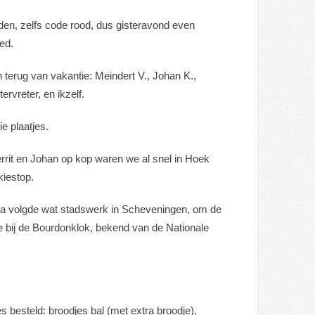
en, zelfs code rood, dus gisteravond even
ed.
n terug van vakantie: Meindert V., Johan K.,
rvreter, en ikzelf.
e plaatjes.
errit en Johan op kop waren we al snel in Hoek
kiestop.
rna volgde wat stadswerk in Scheveningen, om de
 bij de Bourdonklok, bekend van de Nationale
s besteld: broodjes bal (met extra broodje),