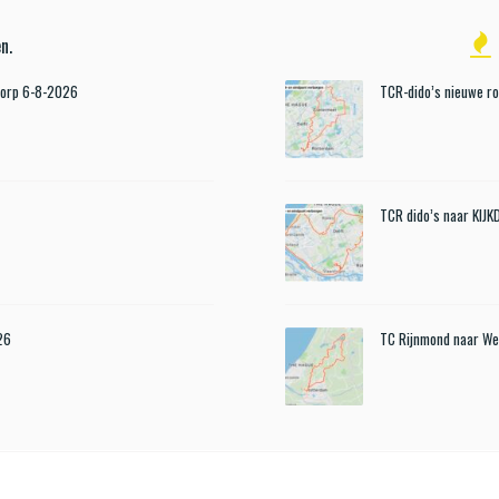
n.
Dorp 6-8-2026
TCR-dido’s nieuwe r
TCR dido’s naar KIJ
26
TC Rijnmond naar We