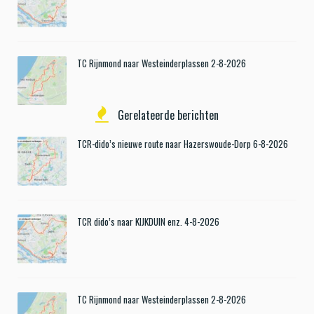
TC Rijnmond naar Westeinderplassen 2-8-2026
Gerelateerde berichten
TCR-dido’s nieuwe route naar Hazerswoude-Dorp 6-8-2026
TCR dido’s naar KIJKDUIN enz. 4-8-2026
TC Rijnmond naar Westeinderplassen 2-8-2026