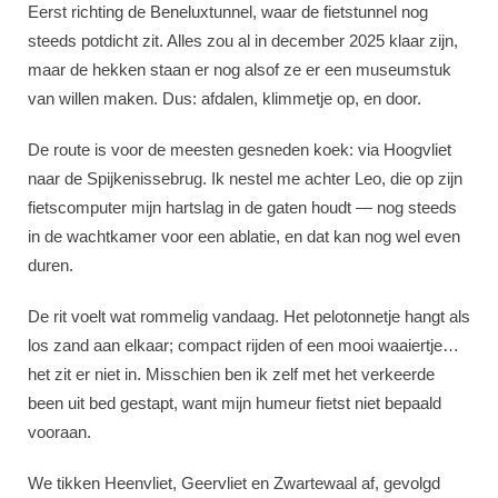
Eerst richting de Beneluxtunnel, waar de fietstunnel nog
steeds potdicht zit. Alles zou al in december 2025 klaar zijn,
maar de hekken staan er nog alsof ze er een museumstuk
van willen maken. Dus: afdalen, klimmetje op, en door.
De route is voor de meesten gesneden koek: via Hoogvliet
naar de Spijkenissebrug. Ik nestel me achter Leo, die op zijn
fietscomputer mijn hartslag in de gaten houdt — nog steeds
in de wachtkamer voor een ablatie, en dat kan nog wel even
duren.
De rit voelt wat rommelig vandaag. Het pelotonnetje hangt als
los zand aan elkaar; compact rijden of een mooi waaiertje…
het zit er niet in. Misschien ben ik zelf met het verkeerde
been uit bed gestapt, want mijn humeur fietst niet bepaald
vooraan.
We tikken Heenvliet, Geervliet en Zwartewaal af, gevolgd