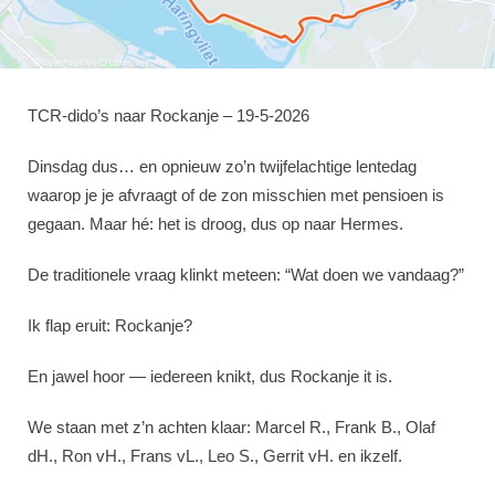
TCR‑dido’s naar Rockanje – 19‑5‑2026
Dinsdag dus… en opnieuw zo’n twijfelachtige lentedag
waarop je je afvraagt of de zon misschien met pensioen is
gegaan. Maar hé: het is droog, dus op naar Hermes.
De traditionele vraag klinkt meteen: “Wat doen we vandaag?”
Ik flap eruit: Rockanje?
En jawel hoor — iedereen knikt, dus Rockanje it is.
We staan met z’n achten klaar: Marcel R., Frank B., Olaf
dH., Ron vH., Frans vL., Leo S., Gerrit vH. en ikzelf.